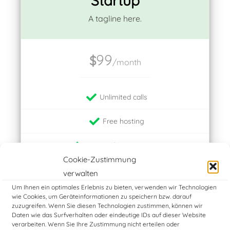
Startup
A tagline here.
99
$
/month
Unlimited calls
Free hosting
500 MB of storage space
Cookie-Zustimmung
500 MB Bandwidth
verwalten
Um Ihnen ein optimales Erlebnis zu bieten, verwenden wir Technologien
24/7 support
wie Cookies, um Geräteinformationen zu speichern bzw. darauf
zuzugreifen. Wenn Sie diesen Technologien zustimmen, können wir
Daten wie das Surfverhalten oder eindeutige IDs auf dieser Website
verarbeiten. Wenn Sie Ihre Zustimmung nicht erteilen oder
CHOOSE PLAN