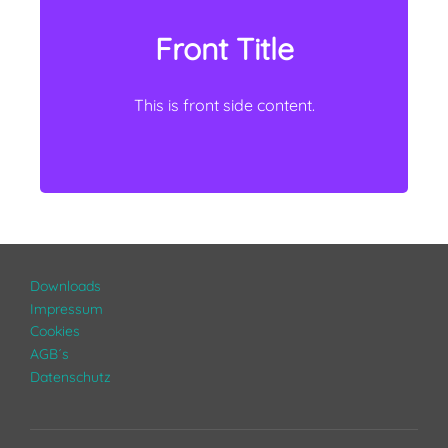
Front Title
Back Title
This is back side content.
This is front side content.
Downloads
Impressum
Cookies
AGB´s
Datenschutz