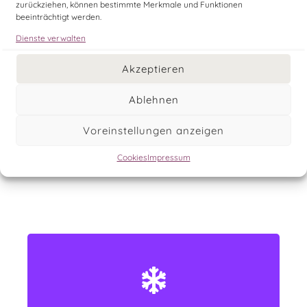
zurückziehen, können bestimmte Merkmale und Funktionen
beeinträchtigt werden.
Dienste verwalten
Akzeptieren
0
2
0
0
Ablehnen
0
1
5
2
Voreinstellungen anzeigen
D
Ho
M
Se
Cookies
Impressum
ays
urs
inute
cond
s
s